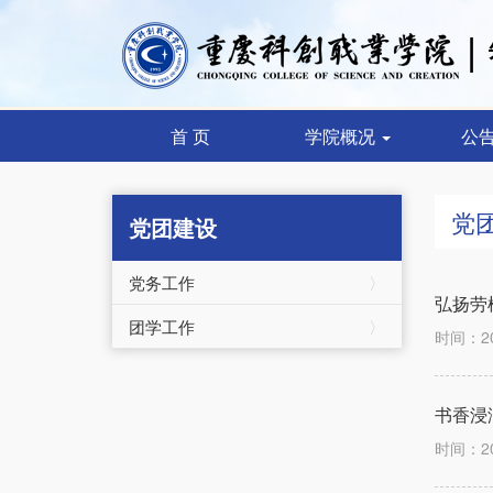
首 页
学院概况
公
党
党团建设
党务工作
〉
弘扬劳
团学工作
〉
时间：2
书香浸
时间：2