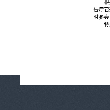
根
告厅召
时参会
特