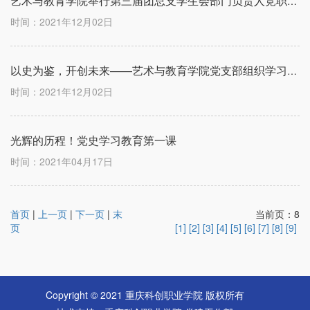
艺术与教育学院举行第三届团总支学生会部门负责人竞职演讲
时间：2021年12月02日
以史为鉴，开创未来——艺术与教育学院党支部组织学习贯彻党的十九届六中全会精神
时间：2021年12月02日
光辉的历程！党史学习教育第一课
时间：2021年04月17日
首页
|
上一页
|
下一页
|
末
当前页：8
页
[1]
[2]
[3]
[4]
[5]
[6]
[7]
[8]
[9]
Copyright © 2021 重庆科创职业学院 版权所有