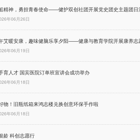
船精神，勇担青春使命——健护双创社团开展党史团史主题团日
026年06月26日
午艾暖安康，趣味健脑乐享夕阳——健康与教育学院开展康养志
026年06月19日
手育人才 国宾医院订单班宣讲会成功举办
026年06月18日
好物！旧瓶纸箱来鸿志楼兑换创意环保手作啦
026年06月18日
银龄 科创志愿行