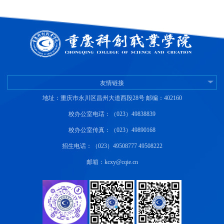
友情链接
地址：重庆市永川区昌州大道西段28号 邮编：402160
校办公室电话：（023）49838839
校办公室传真：（023）49890168
招生电话：（023）49508777 49508222
邮箱：kcxy@cqie.cn