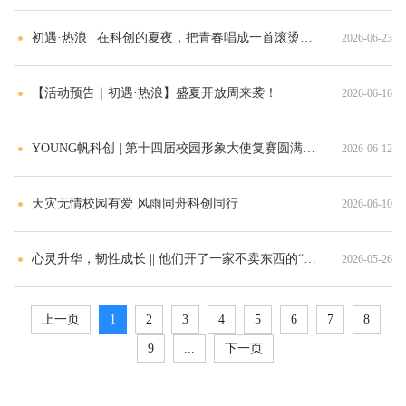
初遇·热浪 | 在科创的夏夜，把青春唱成一首滚烫的歌
2026-06-23
【活动预告｜初遇·热浪】盛夏开放周来袭！
2026-06-16
YOUNG帆科创 | 第十四届校园形象大使复赛圆满落幕
2026-06-12
天灾无情校园有爱 风雨同舟科创同行
2026-06-10
心灵升华，韧性成长 || 他们开了一家不卖东西的“心灵商超”
2026-05-26
上一页
1
2
3
4
5
6
7
8
9
...
下一页