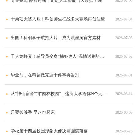
专业赋能 品牌铸魂 || 走进人工智能与大数据学院
2026-07-06
十余项大奖入账！科创师生征战多大赛场再创佳绩
2026-07-04
出圈！科创学子航拍大片，成为洪崖洞官方素材
2026-07-03
千人龙虾宴！辅导员变身“捕虾达人”温情送别毕业生
2026-07-02
毕业前，在科创做完这十件事再告别
2026-07-01
从“神仙宿舍”到“园林校园”，这所大学给你N个无法拒绝的理由
2026-06-14
只要饭够香 早八也起床
2026-06-09
学校第十四届校园形象大使决赛圆满落幕
2026-06-25