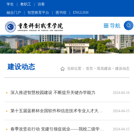
学生
|
教职工
|
访客
融合门户
|
智慧教育平台
|
图书馆
|
ENGLISH
导航
建设动态
当前位置：
首页
>
双高建设
>
建设动态
深入推进智慧校园建设 不断提升关键办学能力
2024-04-16
第十五届蓝桥杯全国软件和信息技术专业人才大赛省赛在我校成功举办
2024-04-15
春季攻坚在行动 党建引领促就业——我校二级学院持续推进访企拓岗专项行动
2024-04-15