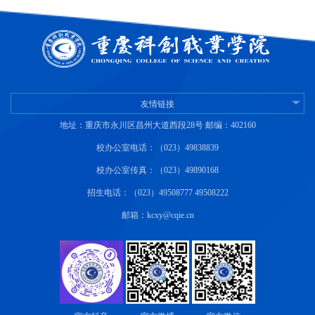
友情链接
地址：重庆市永川区昌州大道西段28号 邮编：402160
校办公室电话：（023）49838839
校办公室传真：（023）49890168
招生电话：（023）49508777 49508222
邮箱：kcxy@cqie.cn