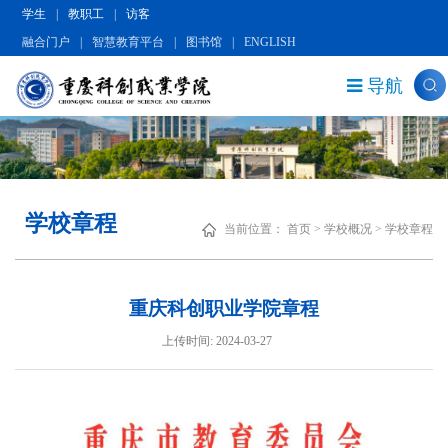
学生
|
教职工
|
访客
融合门户
|
智慧教育平台
|
图书馆
|
ENGLISH
导航
学校章程
当前位置：
首页
>
学校概况
>
学校章程
重庆科创职业学院章程
上传时间: 2024-03-27