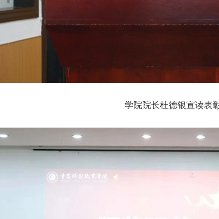
学院院长杜德银宣读表