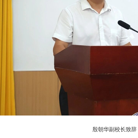
殷朝华副校长致辞