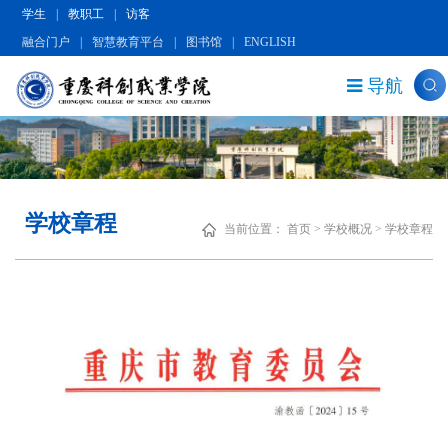
学生
|
教职工
|
访客
融合门户
|
智慧教育平台
|
图书馆
|
ENGLISH
导航
学校章程
当前位置：
首页
>
学校概况
>
学校章程